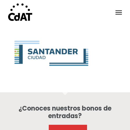
Skip
Menu
to
main
content
¿Conoces nuestros bonos de
entradas?