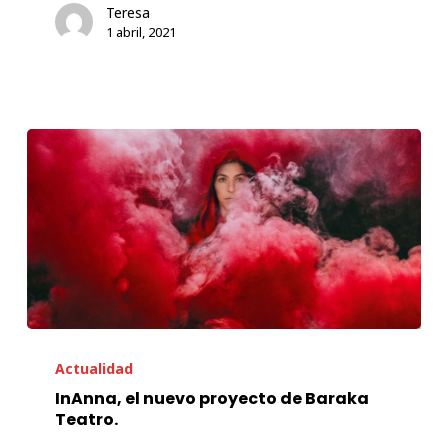
Teresa
Company,
1 abril, 2021
gana
el
Premio
Canica
2021
InAnna,
el
Actualidad
nuevo
InAnna, el nuevo proyecto de Baraka
Teatro.
proyecto
de