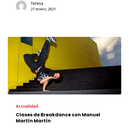
Teresa
Baraka
27 enero, 2021
Teatro.
Clases
de
Actualidad
Breakdance
Clases de Breakdance con Manuel
Martín Martín
con
Manuel