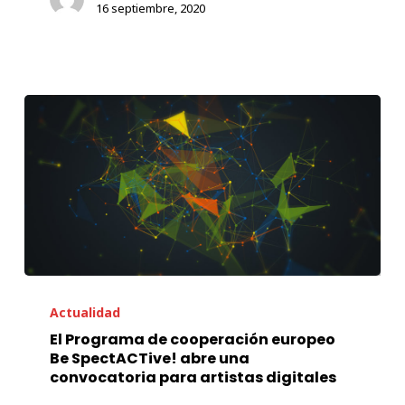
16 septiembre, 2020
El
Programa
Actualidad
de
El Programa de cooperación europeo
Be SpectACTive! abre una
cooperación
convocatoria para artistas digitales
europeo
Be