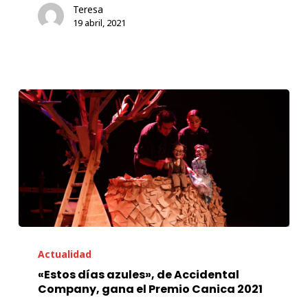
Teresa
19 abril, 2021
«Estos
días
Actualidad
azules»,
«Estos días azules», de Accidental
Company, gana el Premio Canica 2021
de
Accidental