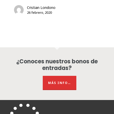
/
Cristian Londono
Residencia
26 febrero, 2020
de
creación
del
22
de
febrero
al
¿Conoces nuestros bonos de
6
entradas?
de
marzo
MÁS INFO…
en
el
CdAT