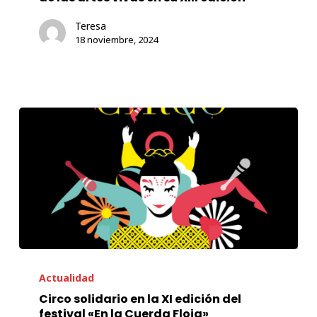
abraza
Teresa
la
18 noviembre, 2024
fortaleza
de
las
artes
vivas
en
su
XIII
edición
Circo
solidario
Actualidad
en
Circo solidario en la XI edición del
festival «En la Cuerda Floja»
la