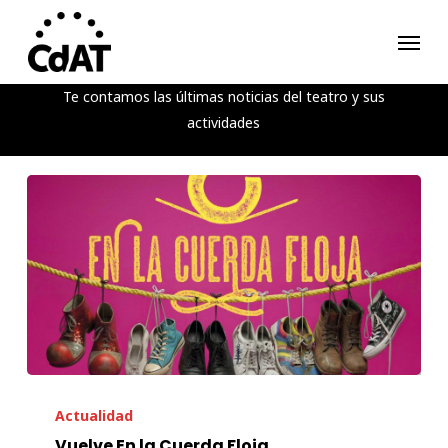
Skip
Menu
to
main
content
Te contamos las últimas noticias del teatro y sus
actividades
Vuelve
En
Actualidad
la
Vuelve En la Cuerda Floja