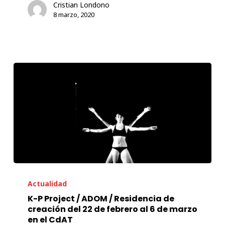
Cristian Londono
SpectACTive!
8 marzo, 2020
abre
una
convocatoria
para
artistas
digitales
K-
P
Actualidad
Project
K-P Project / ADOM / Residencia de
creación del 22 de febrero al 6 de marzo
/
en el CdAT
ADOM