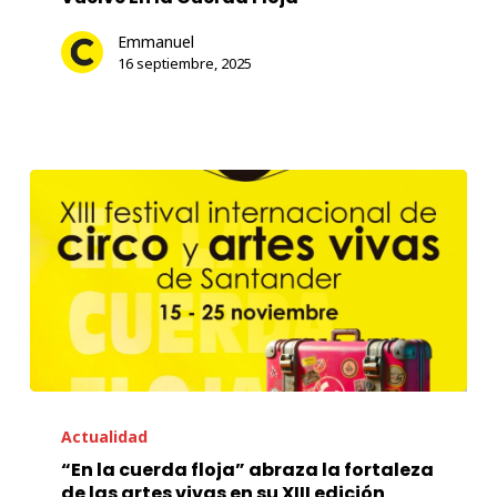
Cuerda
Emmanuel
Floja
16 septiembre, 2025
“En
la
Actualidad
cuerda
“En la cuerda floja” abraza la fortaleza
de las artes vivas en su XIII edición
floja”