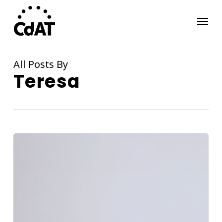
Skip
Menu
to
main
content
All Posts By
Teresa
INTERSECCIONES#3