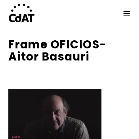
Skip
Menu
to
main
content
Frame OFICIOS-
Aitor Basauri