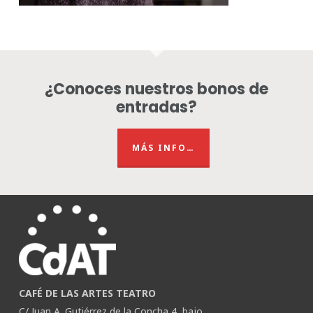
¿Conoces nuestros bonos de
entradas?
MÁS INFO…
CAFÉ DE LAS ARTES TEATRO
C/ Juan A. Gutiérrez de la Concha 4, bajo