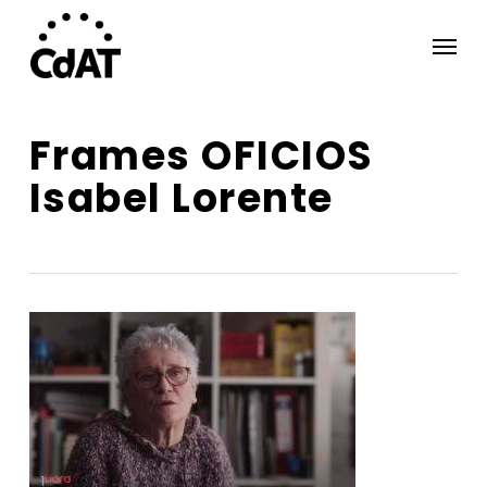
Skip
Menu
to
main
content
Frames OFICIOS
Isabel Lorente