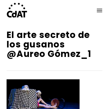
Skip
Menu
to
main
content
El arte secreto de
los gusanos
@Aureo Gómez_1