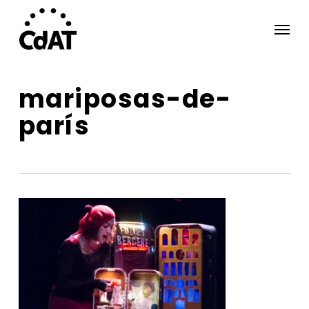
Skip
Menu
to
main
content
mariposas-de-
parís