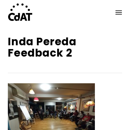
Skip
Menu
to
main
content
Inda Pereda
Feedback 2