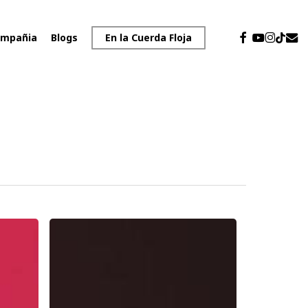
facebook
youtube
instagr
emai
tiktok
mpañia
Blogs
En la Cuerda Floja
JEFE
TÉCNICO