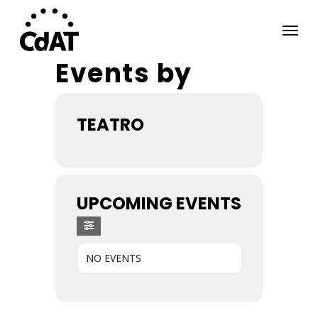
Skip
Menu
to
main
Events by
content
TEATRO
UPCOMING EVENTS
NO EVENTS