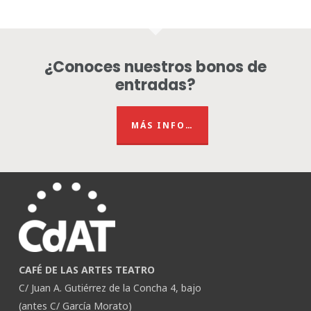
¿Conoces nuestros bonos de
entradas?
MÁS INFO…
CAFÉ DE LAS ARTES TEATRO
C/ Juan A. Gutiérrez de la Concha 4, bajo
(antes C/ García Morato)