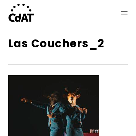
Skip
Menu
to
main
content
Las Couchers_2