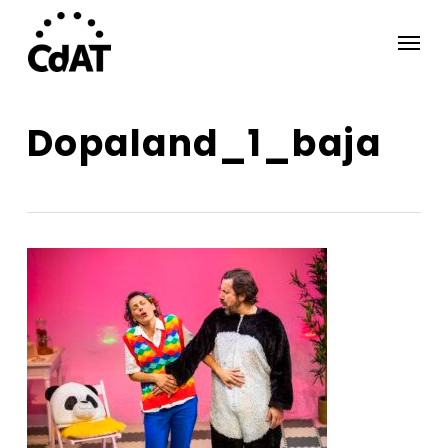
Skip
Menu
to
main
content
Dopaland_1_baja