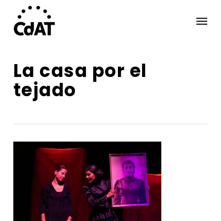
Skip
Menu
to
main
content
La casa por el
tejado