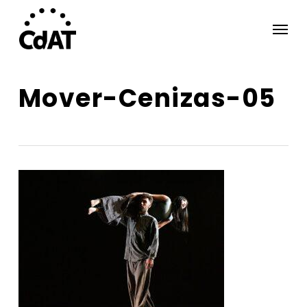
Skip
Menu
to
main
content
Mover-Cenizas-05