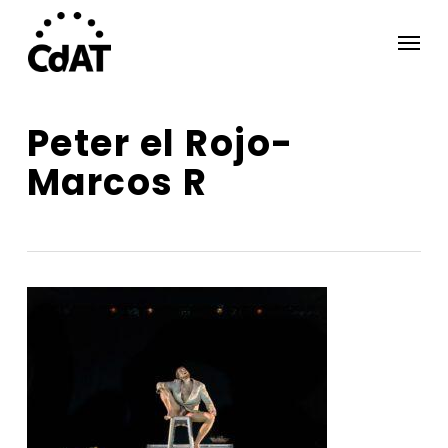
Skip
Menu
to
main
content
Peter el Rojo-
Marcos R