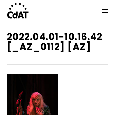
Skip
Menu
to
main
content
2022.04.01-10.16.42
[_AZ_0112] [AZ]