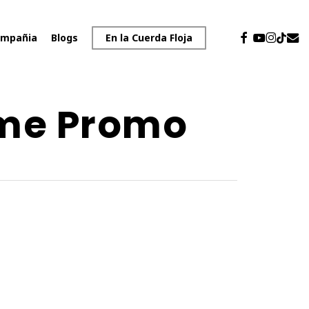
facebook
youtube
instagr
emai
tiktok
mpañia
Blogs
En la Cuerda Floja
ame Promo