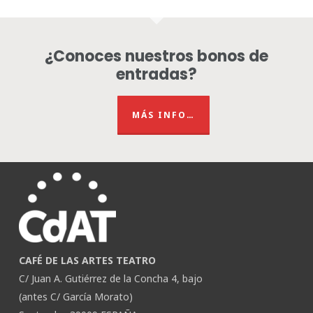
¿Conoces nuestros bonos de
entradas?
MÁS INFO…
CAFÉ DE LAS ARTES TEATRO
C/ Juan A. Gutiérrez de la Concha 4, bajo
(antes C/ García Morato)