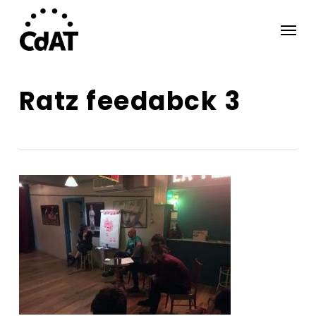
Skip
Menu
to
main
content
Ratz feedabck 3