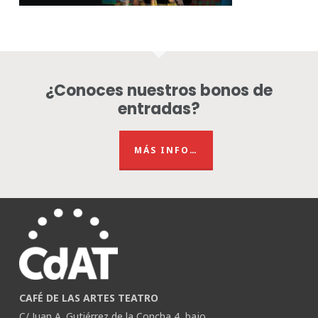
¿Conoces nuestros bonos de
entradas?
MÁS INFO…
CAFÉ DE LAS ARTES TEATRO
C/ Juan A. Gutiérrez de la Concha 4, bajo