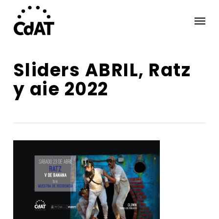
Skip
Menu
to
main
content
Sliders ABRIL, Ratz
y aie 2022