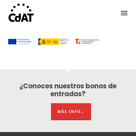
Skip
Menu
to
main
content
¿Conoces nuestros bonos de
entradas?
MÁS INFO…