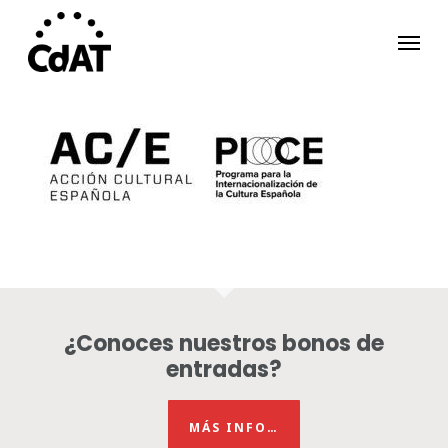
Skip
Menu
to
main
content
¿Conoces nuestros bonos de
entradas?
MÁS INFO…