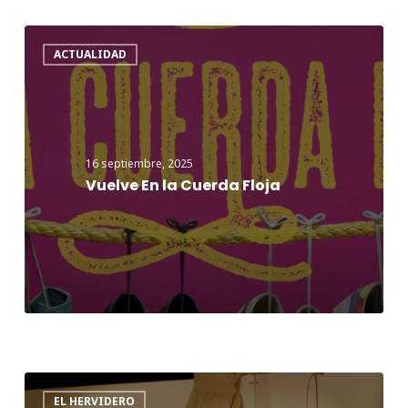
Vuelve
ACTUALIDAD
En
la
Cuerda
Floja
16 septiembre, 2025
Vuelve En la Cuerda Floja
Merienda
EL HERVIDERO
en