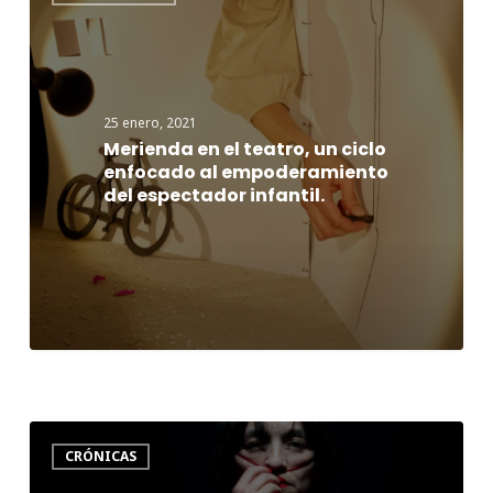
el
teatro,
un
ciclo
25 enero, 2021
enfocado
Merienda en el teatro, un ciclo
al
enfocado al empoderamiento
del espectador infantil.
empoderamiento
del
espectador
infantil.
El
CRÓNICAS
podeR
de