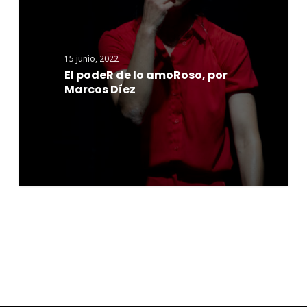
lo
amoRoso,
por
15 junio, 2022
Marcos
El podeR de lo amoRoso, por
Díez
Marcos Díez