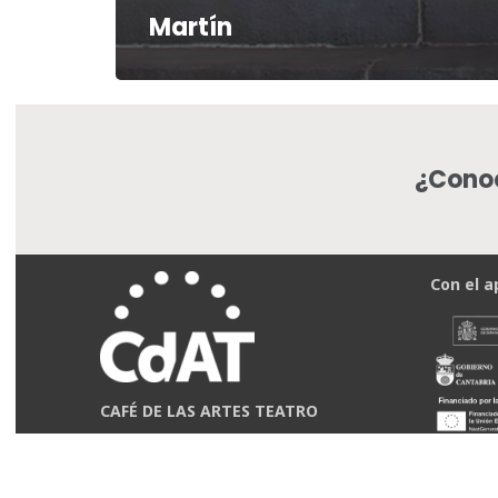
Martín
¿Conoc
Con el a
CAFÉ DE LAS ARTES TEATRO
C/ Juan A. Gutiérrez de la Concha 4, bajo
(antes C/ García Morato)
Santander, 39009 ESPAÑA