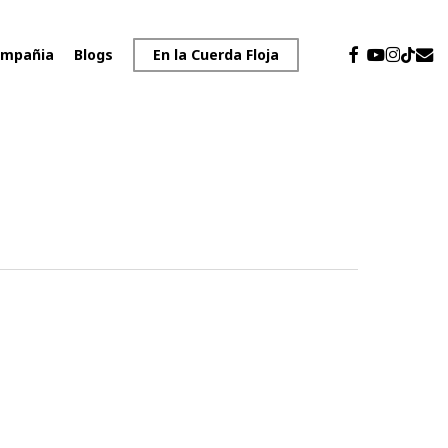
facebook
youtube
instagr
emai
tiktok
mpañia
Blogs
En la Cuerda Floja