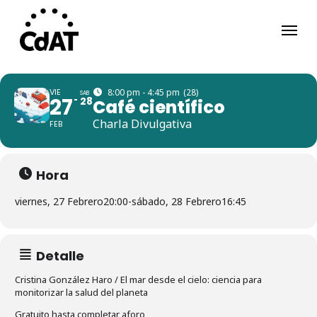
Skip
Menu
to
main
content
VIE
8:00 pm - 4:45 pm
(28)
SAB
27
28
Café científico
Charla Divulgativa
FEB
Hora
viernes, 27 Febrero
20:00
-
sábado, 28 Febrero
16:45
Detalle
Cristina González Haro / El mar desde el cielo: ciencia para
monitorizar la salud del planeta
Gratuito hasta completar aforo