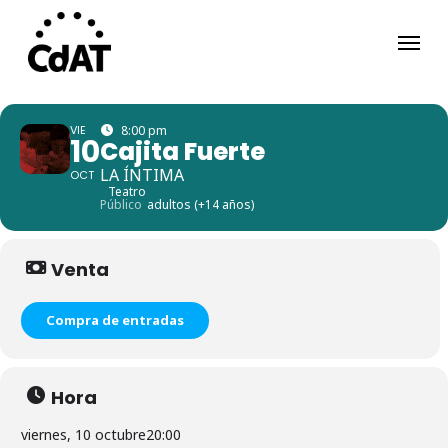
Skip
Menu
to
main
content
VIE
8:00 pm
10
Cajita Fuerte
LA ÍNTIMA
OCT
Teatro
Público
adultos (+14 años)
Venta
Compra de entradas
Hora
viernes, 10 octubre
20:00