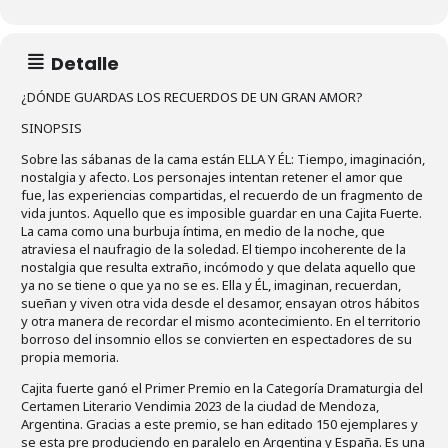
Detalle
¿DÓNDE GUARDAS LOS RECUERDOS DE UN GRAN AMOR?
SINOPSIS
Sobre las sábanas de la cama están ELLA Y ÉL: Tiempo, imaginación,
nostalgia y afecto. Los personajes intentan retener el amor que
fue, las experiencias compartidas, el recuerdo de un fragmento de
vida juntos. Aquello que es imposible guardar en una Cajita Fuerte.
La cama como una burbuja íntima, en medio de la noche, que
atraviesa el naufragio de la soledad. El tiempo incoherente de la
nostalgia que resulta extraño, incómodo y que delata aquello que
ya no se tiene o que ya no se es. Ella y ÉL, imaginan, recuerdan,
sueñan y viven otra vida desde el desamor, ensayan otros hábitos
y otra manera de recordar el mismo acontecimiento. En el territorio
borroso del insomnio ellos se convierten en espectadores de su
propia memoria.
Cajita fuerte ganó el Primer Premio en la Categoría Dramaturgia del
Certamen Literario Vendimia 2023 de la ciudad de Mendoza,
Argentina. Gracias a este premio, se han editado 150 ejemplares y
se esta pre produciendo en paralelo en Argentina y España. Es una