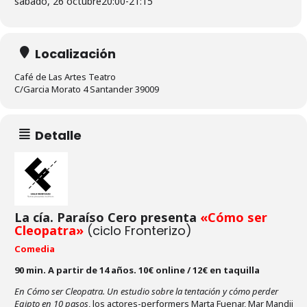
sábado, 26 octubre
20:00
-
21:15
Localización
Café de Las Artes Teatro
C/Garcia Morato 4 Santander 39009
Detalle
La cía. Paraíso Cero presenta
«Cómo ser
Cleopatra»
(ciclo Fronterizo)
Comedia
90 min. A partir de 14 años. 10€ online / 12€ en taquilla
En Cómo ser Cleopatra. Un estudio sobre la tentación y cómo perder
Egipto en 10 pasos
, los actores-performers Marta Fuenar, Mar Mandii