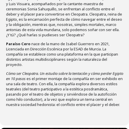
y Luis Visuara, acompañados por la cantante-maestra de
ceremonias Sonia Sahuquillo, se enfrentan al conflicto entre el
deber y el placer para convertirse en Cleopatra. Cleopatra, reina de
Egipto, es la encarnación perfecta de cómo navegar entre el deseo
y la obligación, mientras que, nosotras, simples mortales, marco
antonias de esta vida mundana, solo podemos soñar con ser ella.
¿Y tú? ¿Qué harlas si pudieses ser Cleopatra?
Paraíso Cero
nace de la mano de Isabel Guerrero en 2021,
Licenciada en Dirección Escénica por la ESAD de Murcia. La
compañía se establece como una plataforma en la que participan
distintos artistas multidisciplinares según la naturaleza del
proyecto.
Cómo ser Cleopatra. Un estudio sobre la tentación y cómo perder Egipto
en 10 pasos
es el primer montaje de la compañía en ser exhibido en
una sala de teatro. Con ella, la compañía explora diversos estilos
teatrales (del teatro participativo a la estética posdramática,
pasando por el teatro de objetos y sirviéndose de la autoficción
como hilo conductor), a la vez que explora un terna central en
nuestra sociedad hedonista: el conflicto entre el placer y el deber.