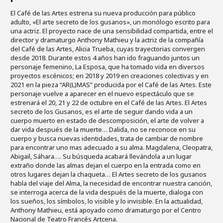
El Café de las Artes estrena su nueva producción para público
adulto, «El arte secreto de los gusanos», un monólogo escrito para
una actriz. El proyecto nace de una sensibilidad compartida, entre el
director y dramaturgo Anthony Mathieu y la actriz de la compañía
del Café de las Artes, Alicia Trueba, cuyas trayectorias convergen
desde 2018. Durante estos 4 años han ido fraguando juntos un
personaje femenino, La Esposa, que ha tomado vida en diversos
proyectos escénicos; en 2018 y 2019 en creaciones colectivas y en
2021 en la pieza “AR(L)MAS” producida por el Café de las Artes. Este
personaje vuelve a aparecer en el nuevo espectáculo que se
estrenará el 20, 21 y 22 de octubre en el Café de las Artes. El Artes
secreto de los Gusanos, es el arte de seguir dando vida a un
cuerpo muerto en estado de descomposición, el arte de volver a
dar vida después de la muerte… Dalida, no se reconoce en su
cuerpo y busca nuevas identidades, trata de cambiar de nombre
para encontrar uno mas adecuado a su alma. Magdalena, Cleopatra,
Abigail, Sáhara…. Su búsqueda acabará llevándola a un lugar
extraño donde las almas dejan el cuerpo en la entrada como en
otros lugares dejan la chaqueta… El Artes secreto de los gusanos
habla del viaje del Alma, la necesidad de encontrar nuestra canción,
se interroga acerca de la vida después de la muerte, dialoga con
los sueños, los símbolos, lo visible y lo invisible. En la actualidad,
Anthony Mathieu, está apoyado como dramaturgo por el Centro
Nacional de Teatro Francés Artcena.