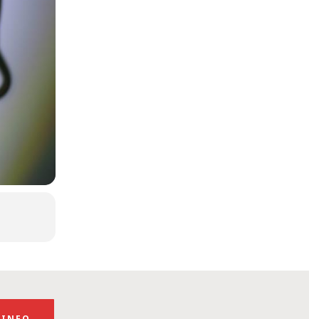
 INFO…