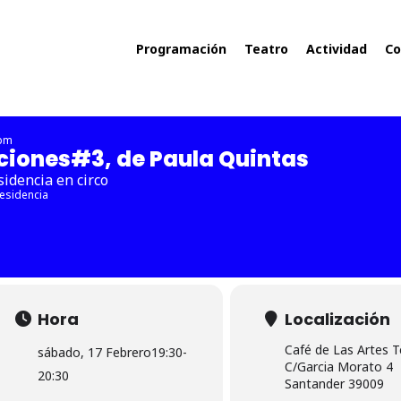
Programación
Teatro
Actividad
Co
 pm
ciones#3, de Paula Quintas
idencia en circo
esidencia
Hora
Localización
Café de Las Artes T
sábado, 17 Febrero
19:30
-
C/Garcia Morato 4
20:30
Santander 39009