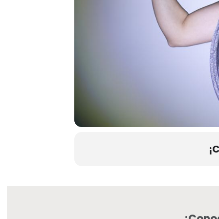
¡
¿Conoc