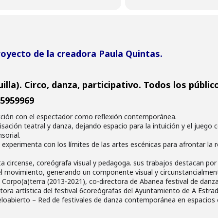
oyecto de la creadora Paula Quintas.
illa).
Circo, danza, participativo. Todos los públic
25959969
acción con el espectador como reflexión contemporánea.
ación teatral y danza, dejando espacio para la intuición y el juego c
sorial.
experimenta con los límites de las artes escénicas para afrontar la r
ta circense, coreógrafa visual y pedagoga. sus trabajos destacan por 
 el movimiento, generando un componente visual y circunstancialmen
al Corpo(a)terra (2013-2021), co-directora de Abanea festival de danz
tora artística del festival 6coreógrafas del Ayuntamiento de A Estra
ieloabierto – Red de festivales de danza contemporánea en espacios 