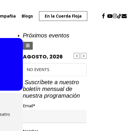
facebook
youtube
instagr
emai
tiktok
mpañia
Blogs
En la Cuerda Floja
Próximos eventos
AGOSTO, 2026
NO EVENTS
Suscríbete a nuestro
boletín mensual de
nuestra programación
Email*
eatro