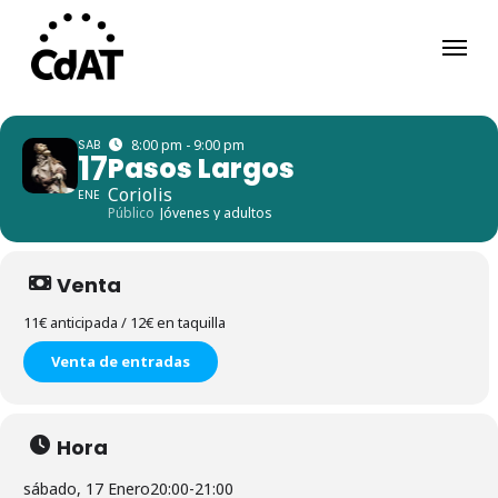
Skip
Menu
to
main
content
SAB
8:00 pm - 9:00 pm
17
Pasos Largos
Coriolis
ENE
Público
Jóvenes y adultos
Venta
11€ anticipada / 12€ en taquilla
Venta de entradas
Hora
sábado, 17 Enero
20:00
-
21:00