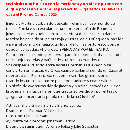
recibirán una bolsita con la merienda y un Kit de Jurado con
el que podrán valorar el espectáculo. El ganador se llevará a
casa el Premio Canica 2025!
Jimena y Martina acaban de descubrir el maravilloso mundo del
teatro. Con la visita escolar a una representación de Romeo y
Julieta, se ven envueltas en una aventura de lo más trepidante.
Martina ha perdido su pelota roja y juntas, en su búsqueda, han ido
a parar al sótano del teatro, un lugar de lo más pintoresco dónde
quedan atrapadas. Ahora están PERDIDAS POR EL TEATRO.
Se presenta el miedo, pero enseguida lo meten al bolsillo, cuando
entre objetos, telas y baúles descubren los mundos de
Shakespeare, cuando entre floretes recitan a Quevedo o se
convierten en artistas de Circo, cuando bailan al son de un Cabaret
o recuerdan a Espronceda creyendo ser dos grandes piratas, o
cuando los títeres se hacen pasar por Moliere y Oscar Wilde.
Un sinfín de aventuras dónde Jimena y Martina, a través del juego,
la poesía y la música harán que crezca su perdición por el teatro.
¿Lograrán encontrar la pelota roja de la tía Clotilde?
Actrices: Silvia García Sierra y Blanca Lainez
Dramaturgia: Esteban Villarrocha
Dirección: Blanca Resano
Ayudante de dirección: Jonathan Carrillo
Diseño de iluminación: Alfonso Félez y Julio Sebastián