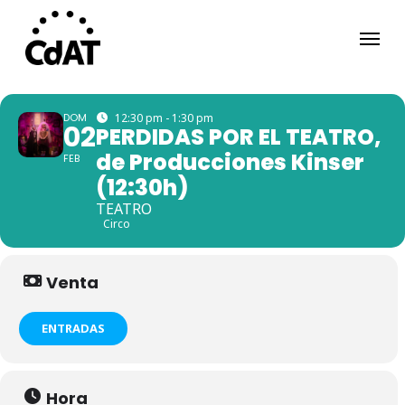
Skip
Menu
to
main
content
DOM
12:30 pm - 1:30 pm
02
PERDIDAS POR EL TEATRO,
de Producciones Kinser
FEB
(12:30h)
TEATRO
Circo
Venta
ENTRADAS
Hora