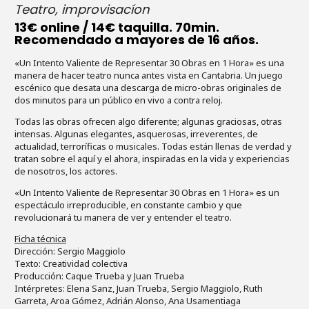
Teatro, improvisacíon
13€ online / 14€ taquilla. 70min.
Recomendado a mayores de 16 años.
«Un Intento Valiente de Representar 30 Obras en 1 Hora» es una
manera de hacer teatro nunca antes vista en Cantabria. Un juego
escénico que desata una descarga de micro-obras originales de
dos minutos para un público en vivo a contra reloj.
Todas las obras ofrecen algo diferente; algunas graciosas, otras
intensas. Algunas elegantes, asquerosas, irreverentes, de
actualidad, terroríficas o musicales. Todas están llenas de verdad y
tratan sobre el aquí y el ahora, inspiradas en la vida y experiencias
de nosotros, los actores.
«Un Intento Valiente de Representar 30 Obras en 1 Hora» es un
espectáculo irreproducible, en constante cambio y que
revolucionará tu manera de ver y entender el teatro.
Ficha técnica
Dirección: Sergio Maggiolo
Texto: Creatividad colectiva
Producción: Caque Trueba y Juan Trueba
Intérpretes: Elena Sanz, Juan Trueba, Sergio Maggiolo, Ruth
Garreta, Aroa Gómez, Adrián Alonso, Ana Usamentiaga