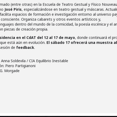
mado (entre otras) en la Escuela de Teatro Gestual y Físico Nouvea
no
José Piris
, especializándose en teatro gestual y máscaras. Actua
acilita espacios de formación e investigación entorno al universo p
d consciente. Organiza cabarets y otros eventos artísticos y,
guajes dentro del mundo de la comicidad, la poesía escénica y el ar
n piezas de creación propia.
sidencia en el CdAT del 12 al 17 de mayo
, donde continuará el p
 que está aún en evolución.
El sábado 17 ofrecerá una muestra a
sesión de
feedback
.
: Anna Soldevila / CIA Equilibrio Inestable
n: Piero Partigianoni
a G. Morgade