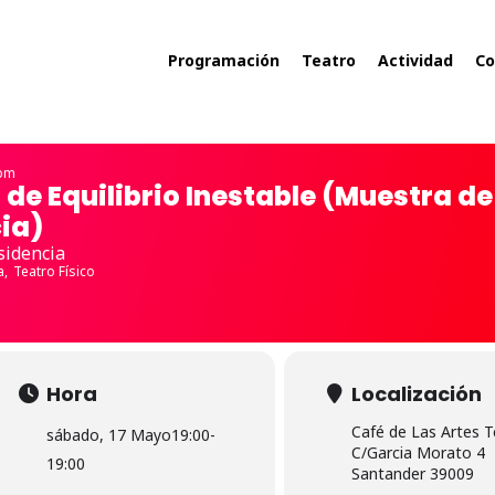
Programación
Teatro
Actividad
Co
 pm
 de Equilibrio Inestable (Muestra de
ia)
sidencia
a,
Teatro Físico
Hora
Localización
Café de Las Artes T
sábado, 17 Mayo
19:00
-
C/Garcia Morato 4
19:00
Santander 39009