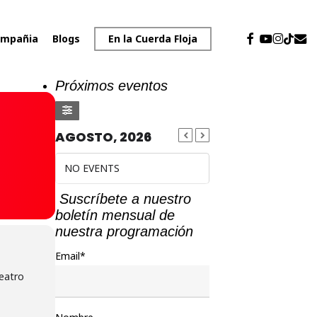
facebook
youtube
instagr
emai
tiktok
mpañia
Blogs
En la Cuerda Floja
Próximos eventos
AGOSTO, 2026
NO EVENTS
Suscríbete a nuestro
boletín mensual de
nuestra programación
Email*
eatro