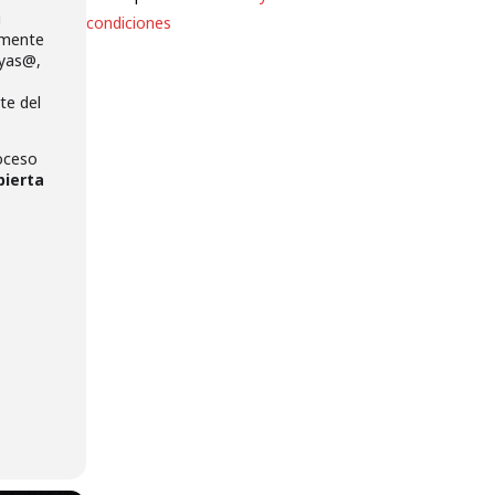
u
condiciones
lmente
ayas@,
te del
roceso
bierta