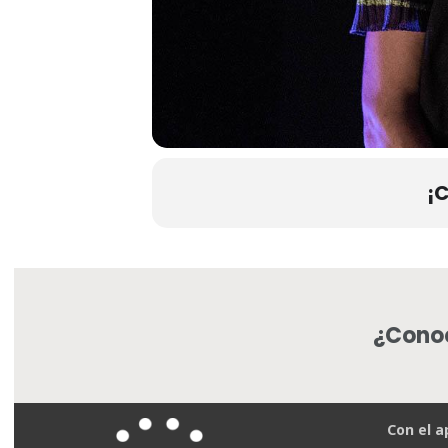
¡
¿Conoc
Con el a