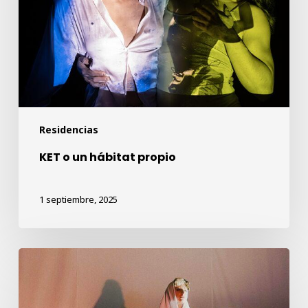
propio
Residencias
KET o un hábitat propio
1 septiembre, 2025
HISTORIAS
PERFORMATIVAS
PARA