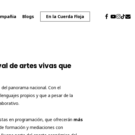
facebook
youtube
instagr
emai
tiktok
mpañia
Blogs
En la Cuerda Floja
val de artes vivas que
 del panorama nacional. Con el
lenguajes propios y que a pesar de la
laborativo.
stas en programación, que ofrecerán
más
s de formación y mediaciones con