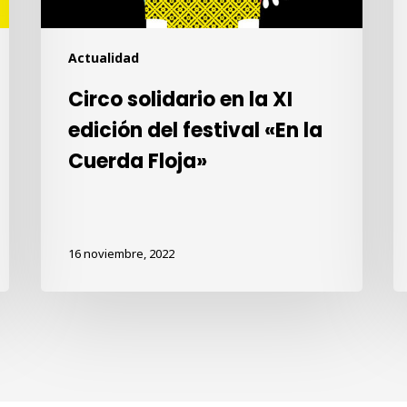
«En
la
Actualidad
Cuerda
Floja»
Circo solidario en la XI
edición del festival «En la
Cuerda Floja»
16 noviembre, 2022