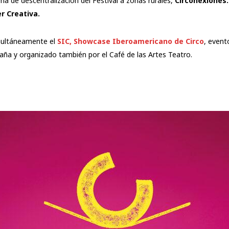
ma de descentralización del Festival a zonas rurales,
Circonexiones
r Creativa.
imultáneamente el
SIC, Showcase Iberoamericano de Circo
, event
paña y organizado también por el Café de las Artes Teatro.