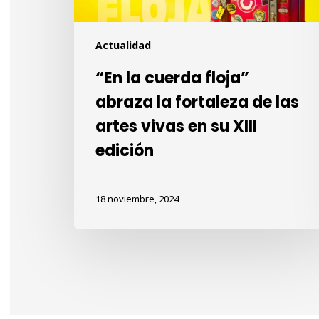
las
artes
Actualidad
vivas
en
“En la cuerda floja”
su
abraza la fortaleza de las
XIII
edición
artes vivas en su XIII
edición
18 noviembre, 2024