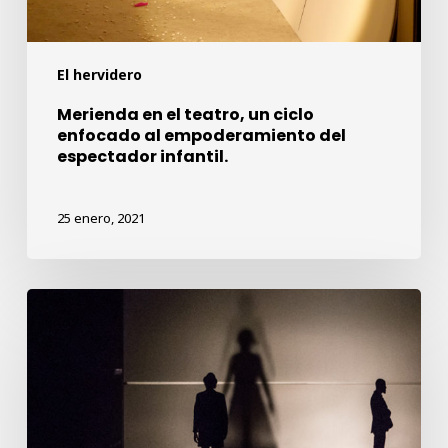
del
espectador
El hervidero
infantil.
Merienda en el teatro, un ciclo
enfocado al empoderamiento del
espectador infantil.
25 enero, 2021
La
Maga,
nueva
creación