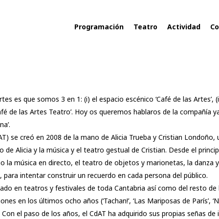
Programación
Teatro
Actividad
Co
tes es que somos 3 en 1: (i) el espacio escénico ‘Café de las Artes’, (ii
 ‘Café de las Artes Teatro’. Hoy os queremos hablaros de la compañía
na’.
T) se creó en 2008 de la mano de Alicia Trueba y Cristian Londoño, u
 de Alicia y la música y el teatro gestual de Cristian. Desde el princ
 la música en directo, el teatro de objetos y marionetas, la danza y 
e, para intentar construir un recuerdo en cada persona del público.
do en teatros y festivales de toda Cantabria así como del resto de l
es en los últimos ocho años (‘Tachan!’, ‘Las Mariposas de París’, ‘N
 Con el paso de los años, el CdAT ha adquirido sus propias señas de 