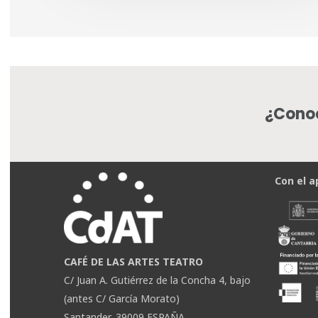
¿Conoc
Con el a
CAFÉ DE LAS ARTES TEATRO
C/ Juan A. Gutiérrez de la Concha 4, bajo
(antes C/ García Morato)
Santander, 39009 ESPAÑA