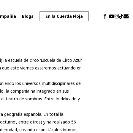
facebook
youtube
instagr
emai
tiktok
mpañia
Blogs
En la Cuerda Floja
) la escuela de circo ‘Escuela de Circo Azul’
 ya que este viernes estaremos actuando en
niendo los universos multidisciplinares de
ipio, la compañía ha integrado en sus
el teatro de sombras. Entre lo delicado y
a geografía española. En total la
octurno’, entre otros) y ha realizado 56
identidad, creando espectáculos íntimos,