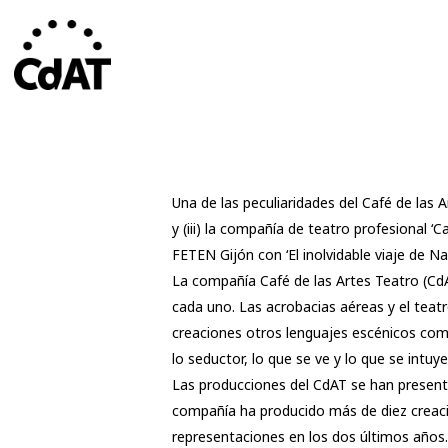
Skip
to
main
content
Una de las peculiaridades del Café de las Ar
y (iii) la compañía de teatro profesional
FETEN Gijón con ‘El inolvidable viaje de Na
La compañía Café de las Artes Teatro (CdA
cada uno. Las acrobacias aéreas y el teatro
creaciones otros lenguajes escénicos como
lo seductor, lo que se ve y lo que se intuy
Las producciones del CdAT se han presenta
compañía ha producido más de diez creacion
representaciones en los dos últimos años.