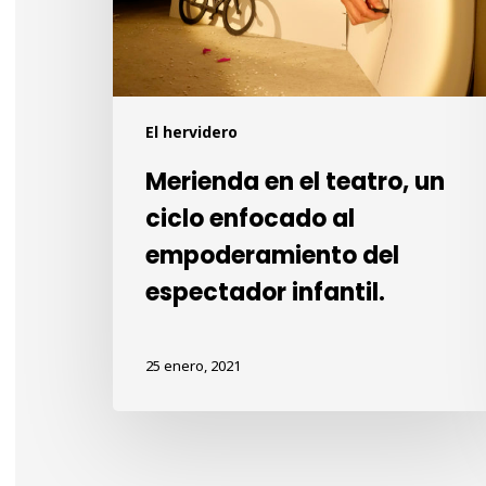
enfocado
al
empoderamiento
del
El hervidero
espectador
infantil.
Merienda en el teatro, un
ciclo enfocado al
empoderamiento del
espectador infantil.
25 enero, 2021