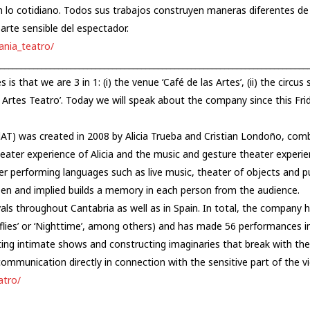
lo cotidiano. Todos sus trabajos construyen maneras diferentes de
arte sensible del espectador.
ania_teatro/
__________________________________________________________________________
is that we are 3 in 1: (i) the venue ‘Café de las Artes’, (ii) the circus 
 Artes Teatro’. Today we will speak about the company since this Fri
T) was created in 2008 by Alicia Trueba and Cristian Londoño, combi
heater experience of Alicia and the music and gesture theater experie
r performing languages ​​such as live music, theater of objects and 
een and implied builds a memory in each person from the audience.
als throughout Cantabria as well as in Spain. In total, the company 
terflies’ or ‘Nighttime’, among others) and has made 56 performances i
ing intimate shows and constructing imaginaries that break with the e
mmunication directly in connection with the sensitive part of the vi
atro/