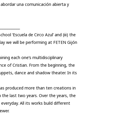
 abordar una comunicación abierta y
____________
school ‘Escuela de Circo Azul’ and (iii) the
day we will be performing at FETEN Gijón
ning each one’s multidisciplinary
nce of Cristian. From the beginning, the
puppets, dance and shadow theater. In its
has produced more than ten creations in
n the last two years. Over the years, the
veryday. All its works build different
ewer.