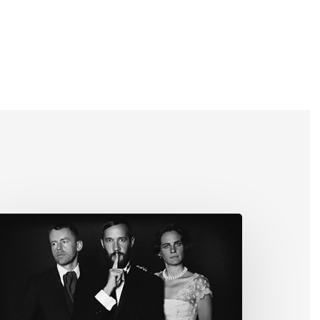
oodbye
eisky,
sterval