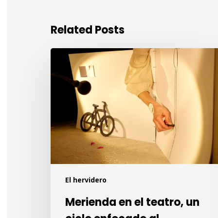
Related Posts
Merienda
en
el
teatro,
un
ciclo
enfocado
al
empoderamiento
del
El hervidero
espectador
infantil.
Merienda en el teatro, un