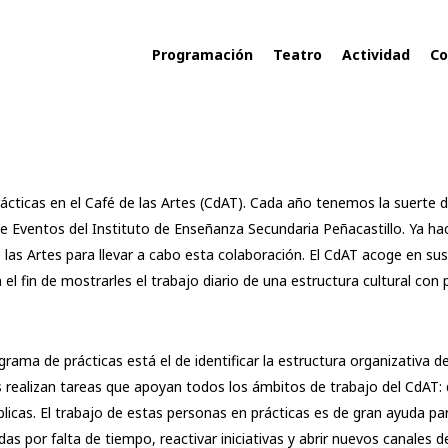
Programación
Teatro
Actividad
Co
cticas en el Café de las Artes (CdAT). Cada año tenemos la suerte d
de Eventos del Instituto de Enseñanza Secundaria Peñacastillo. Ya ha
las Artes para llevar a cabo esta colaboración. El CdAT acoge en sus
l fin de mostrarles el trabajo diario de una estructura cultural con
ograma de prácticas está el de identificar la estructura organizativa 
s realizan tareas que apoyan todos los ámbitos de trabajo del CdAT:
blicas. El trabajo de estas personas en prácticas es de gran ayuda p
s por falta de tiempo, reactivar iniciativas y abrir nuevos canales 