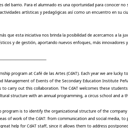
es del barrio. Para el alumnado es una oportunidad para conocer no s
tividades artísticas y pedagógicas así como un encuentro en su ciuda
s que esta iniciativa nos brinda la posibilidad de acercarnos a la j
ísticos y de gestión, aportando nuevos enfoques, más innovadores y 
___________________________
rnship program at Café de las Artes (CdAT). Each year we are lucky t
and Management of Events of the Secondary Education Institute Peña
s to carry out this collaboration. The CdAT welcomes these students in
ltural structure with an annual programming, a circus school and a 
ip program is to identify the organizational structure of the company 
areas of work of the CdAT: from communication and social media, to
f great help for CdAT staff, since it allows them to address postponed