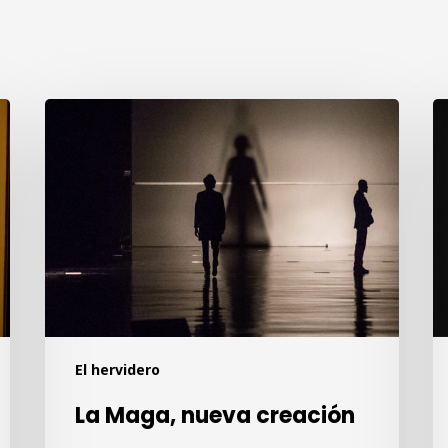
La
G
Maga,
Kr
nueva
Ne
creación
El hervidero
La Maga, nueva creación