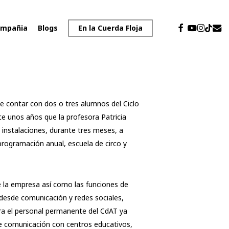
facebook
youtube
instagr
emai
tiktok
mpañia
Blogs
En la Cuerda Floja
e contar con dos o tres alumnos del Ciclo
ce unos años que la profesora Patricia
 instalaciones, durante tres meses, a
 programación anual, escuela de circo y
de la empresa así como las funciones de
 desde comunicación y redes sociales,
ara el personal permanente del CdAT ya
de comunicación con centros educativos,