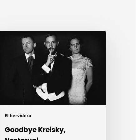
oodbye
eisky,
sterval
El hervidero
Goodbye Kreisky,